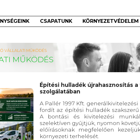
NYSÉGEINK
CSAPATUNK
KÖRNYEZETVÉDELEM
Ó VÁLLALATI MŰKÖDÉS
ATI MŰKÖDÉS
Építési hulladék újrahasznosítás a
szolgálatában
A Pallér 1997 Kft. generálkivitelezés
fordít az építési hulladék szakszerű
A bontási és kivitelezési munká
szelektíven gyűjtjük, nyomon követj
előírásoknak megfelelően kezeljük
környezeti terhelését.