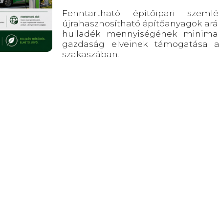
Fenntartható építőipari szem
újrahasznosítható építőanyagok arán
hulladék mennyiségének minimali
gazdaság elveinek támogatása az
szakaszában.