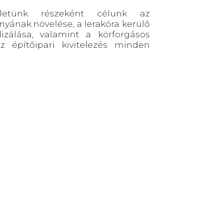
léletünk részeként célunk az
yának növelése, a lerakóra kerülő
zálása, valamint a körforgásos
 építőipari kivitelezés minden