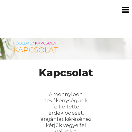
/
FŐOLDAL
KAPCSOLAT
KAPCSOLAT
Kapcsolat
Amennyiben
tevékenységünk
felkeltette
érdeklődését,
árajánlat kéréséhez
kérjük vegye fel
velünk a